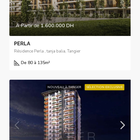
À Partir de
1.600.000 DH
PERLA
Résidence Perla , tanja balia, Tangier
De 80 à 135
m²
NOUVEAU À TANGER
SÉLECTION EXCLUSIVE