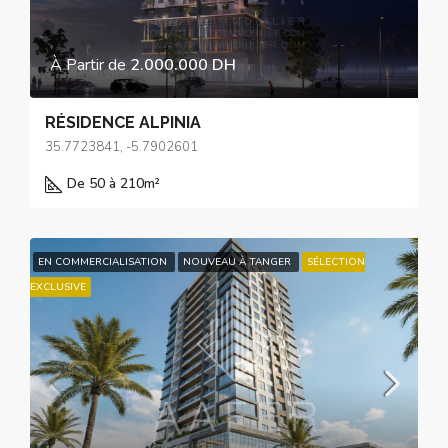
À Partir de
2.000.000 DH
RÉSIDENCE ALPINIA
35.7723841, -5.7902601
De 50 à 210
m²
EN COMMERCIALISATION
NOUVEAU À TANGER
SÉLECTION
EXCLUSIVE