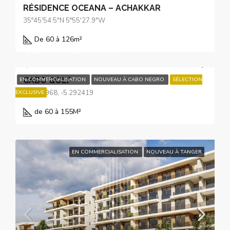
RÉSIDENCE OCEANA – ACHAKKAR
35°45'54.5"N 5°55'27.9"W
De 60 à 126
m²
à partir de
2.100.000 DH
CABO GOLF
EN COMMERCIALISATION
NOUVEAU À CABO NEGRO
SÉLECTION
35.659968, -5.292419
EXCLUSIVE
de 60 à 155
M²
EN COMMERCIALISATION
NOUVEAU À TANGER