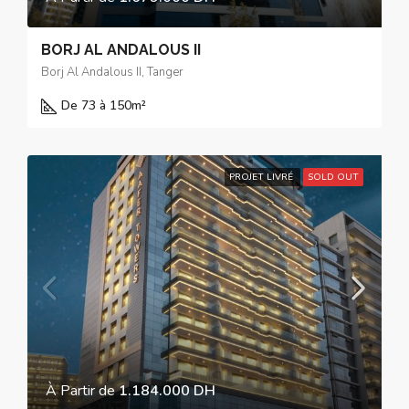
BORJ AL ANDALOUS II
Borj Al Andalous II, Tanger
De 73 à 150
m²
PROJET LIVRÉ
SOLD OUT
À Partir de
1.184.000 DH