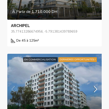
À Partir de
1.710.000 DH
ARCHIPEL
35.77413286674956, -5.791381439789659
De 45 à 125
m²
EN COMMERCIALISATION
DERNIÈRES OPPORTUNITÉS !