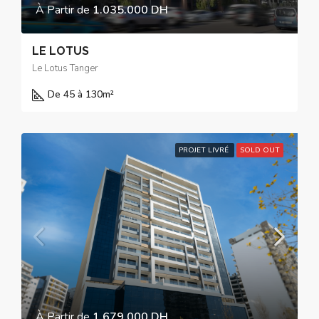
À Partir de
1.035.000 DH
LE LOTUS
Le Lotus Tanger
De 45 à 130
m²
PROJET LIVRÉ
SOLD OUT
À Partir de
1.679.000 DH